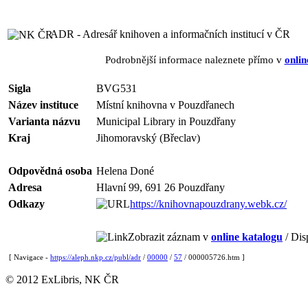
ADR - Adresář knihoven a informačních institucí v ČR
Podrobnější informace naleznete přímo v
onlin
Sigla
BVG531
Název instituce
Místní knihovna v Pouzdřanech
Varianta názvu
Municipal Library in Pouzdřany
Kraj
Jihomoravský (Břeclav)
Odpovědná osoba
Helena Doné
Adresa
Hlavní 99, 691 26 Pouzdřany
Odkazy
https://knihovnapouzdrany.webk.cz/
Zobrazit záznam v
online katalogu
/ Dis
[ Navigace -
https://aleph.nkp.cz/publ/adr
/
00000
/
57
/ 000005726.htm ]
© 2012 ExLibris, NK ČR