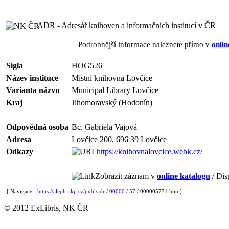
ADR - Adresář knihoven a informačních institucí v ČR
Podrobnější informace naleznete přímo v
onlin
Sigla
HOG526
Název instituce
Místní knihovna Lovčice
Varianta názvu
Municipal Library Lovčice
Kraj
Jihomoravský (Hodonín)
Odpovědná osoba
Bc. Gabriela Vajová
Adresa
Lovčice 200, 696 39 Lovčice
Odkazy
https://knihovnalovcice.webk.cz/
Zobrazit záznam v
online katalogu
/ Dis
[ Navigace -
https://aleph.nkp.cz/publ/adr
/
00000
/
57
/ 000005771.htm ]
© 2012 ExLibris, NK ČR