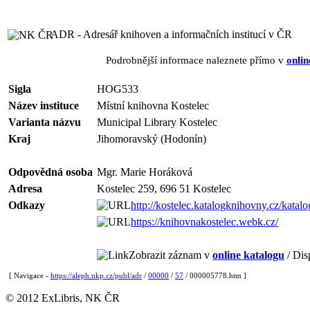
ADR - Adresář knihoven a informačních institucí v ČR
Podrobnější informace naleznete přímo v
onlin
Sigla
HOG533
Název instituce
Místní knihovna Kostelec
Varianta názvu
Municipal Library Kostelec
Kraj
Jihomoravský (Hodonín)
Odpovědná osoba
Mgr. Marie Horáková
Adresa
Kostelec 259, 696 51 Kostelec
Odkazy
http://kostelec.katalogknihovny.cz/katalo
https://knihovnakostelec.webk.cz/
Zobrazit záznam v
online katalogu
/ Dis
[ Navigace -
https://aleph.nkp.cz/publ/adr
/
00000
/
57
/ 000005778.htm ]
© 2012 ExLibris, NK ČR