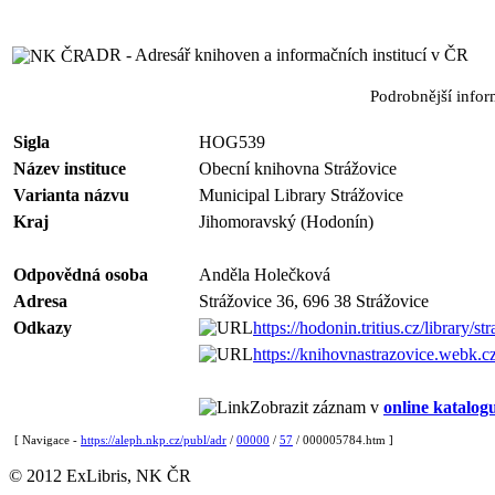
ADR - Adresář knihoven a informačních institucí v ČR
Podrobnější info
Sigla
HOG539
Název instituce
Obecní knihovna Strážovice
Varianta názvu
Municipal Library Strážovice
Kraj
Jihomoravský (Hodonín)
Odpovědná osoba
Anděla Holečková
Adresa
Strážovice 36, 696 38 Strážovice
Odkazy
https://hodonin.tritius.cz/library/st
https://knihovnastrazovice.webk.cz
Zobrazit záznam v
online katalog
[ Navigace -
https://aleph.nkp.cz/publ/adr
/
00000
/
57
/ 000005784.htm ]
© 2012 ExLibris, NK ČR