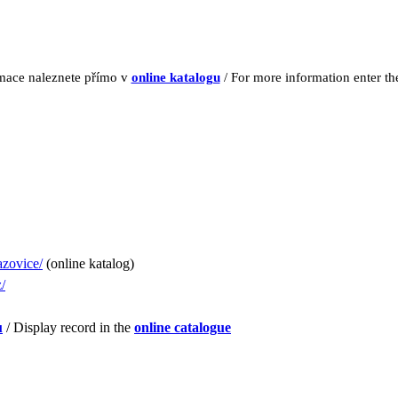
rmace naleznete přímo v
online katalogu
/ For more information enter t
razovice/
(online katalog)
/
u
/ Display record in the
online catalogue