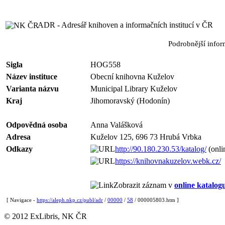
ADR - Adresář knihoven a informačních institucí v ČR
Podrobnější info
Sigla
HOG558
Název instituce
Obecní knihovna Kuželov
Varianta názvu
Municipal Library Kuželov
Kraj
Jihomoravský (Hodonín)
Odpovědná osoba
Anna Valášková
Adresa
Kuželov 125, 696 73 Hrubá Vrbka
Odkazy
http://90.180.230.53/katalog/
(onli
https://knihovnakuzelov.webk.cz/
Zobrazit záznam v
online katalog
[ Navigace -
https://aleph.nkp.cz/publ/adr
/
00000
/
58
/ 000005803.htm ]
© 2012 ExLibris, NK ČR