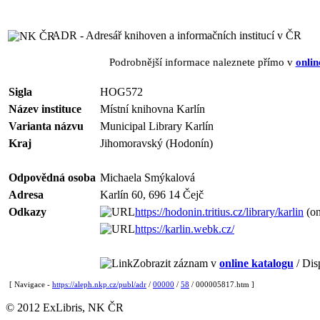
ADR - Adresář knihoven a informačních institucí v ČR
Podrobnější informace naleznete přímo v
onlin
Sigla
HOG572
Název instituce
Místní knihovna Karlín
Varianta názvu
Municipal Library Karlín
Kraj
Jihomoravský (Hodonín)
Odpovědná osoba
Michaela Smýkalová
Adresa
Karlín 60, 696 14 Čejč
Odkazy
https://hodonin.tritius.cz/library/karlin
(on
https://karlin.webk.cz/
Zobrazit záznam v
online katalogu
/ Dis
[ Navigace -
https://aleph.nkp.cz/publ/adr
/
00000
/
58
/ 000005817.htm ]
© 2012 ExLibris, NK ČR