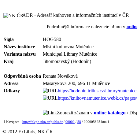
ADR - Adresář knihoven a informačních institucí v ČR
Podrobnější informace naleznete přímo v
onlin
Sigla
HOG580
Název instituce
Místní knihovna Mutěnice
Varianta názvu
Municipal Library Mutěnice
Kraj
Jihomoravský (Hodonín)
Odpovědná osoba
Renata Nováková
Adresa
Masarykova 200, 696 11 Mutěnice
Odkazy
https://hodonin.tritius.cz/library/mutenice
https://knihovnamutenice.webk.cz/pages
Zobrazit záznam v
online katalogu
/ Dis
[ Navigace -
https://aleph.nkp.cz/publ/adr
/
00000
/
58
/ 000005825.htm ]
© 2012 ExLibris, NK ČR