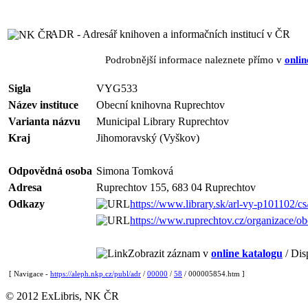
ADR - Adresář knihoven a informačních institucí v ČR
Podrobnější informace naleznete přímo v
onlin
Sigla
VYG533
Název instituce
Obecní knihovna Ruprechtov
Varianta názvu
Municipal Library Ruprechtov
Kraj
Jihomoravský (Vyškov)
Odpovědná osoba
Simona Tomková
Adresa
Ruprechtov 155, 683 04 Ruprechtov
Odkazy
https://www.library.sk/arl-vy-p101102/cs
https://www.ruprechtov.cz/organizace/o
Zobrazit záznam v
online katalogu
/ Dis
[ Navigace -
https://aleph.nkp.cz/publ/adr
/
00000
/
58
/ 000005854.htm ]
© 2012 ExLibris, NK ČR