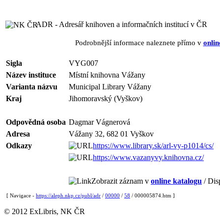
ADR - Adresář knihoven a informačních institucí v ČR
Podrobnější informace naleznete přímo v
onlin
Sigla
VYG007
Název instituce
Místní knihovna Vážany
Varianta názvu
Municipal Library Vážany
Kraj
Jihomoravský (Vyškov)
Odpovědná osoba
Dagmar Vágnerová
Adresa
Vážany 32, 682 01 Vyškov
Odkazy
https://www.library.sk/arl-vy-p1014/cs/
https://www.vazanyvy.knihovna.cz/
Zobrazit záznam v
online katalogu
/ Dis
[ Navigace -
https://aleph.nkp.cz/publ/adr
/
00000
/
58
/ 000005874.htm ]
© 2012 ExLibris, NK ČR