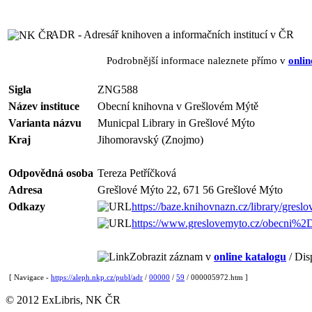
ADR - Adresář knihoven a informačních institucí v ČR
Podrobnější informace naleznete přímo v
onlin
Sigla
ZNG588
Název instituce
Obecní knihovna v Grešlovém Mýtě
Varianta názvu
Municpal Library in Grešlové Mýto
Kraj
Jihomoravský (Znojmo)
Odpovědná osoba
Tereza Petříčková
Adresa
Grešlové Mýto 22, 671 56 Grešlové Mýto
Odkazy
https://baze.knihovnazn.cz/library/gresl
https://www.greslovemyto.cz/obecni%2
Zobrazit záznam v
online katalogu
/ Dis
[ Navigace -
https://aleph.nkp.cz/publ/adr
/
00000
/
59
/ 000005972.htm ]
© 2012 ExLibris, NK ČR