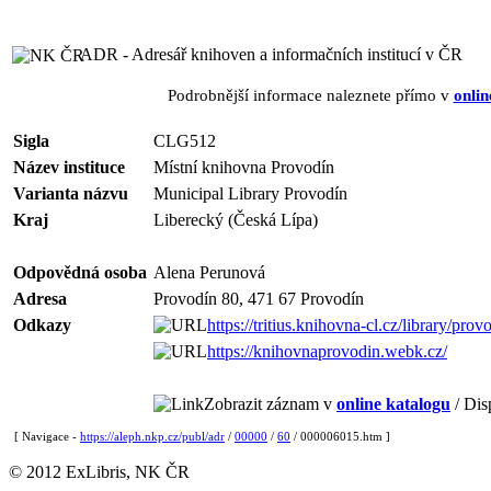
ADR - Adresář knihoven a informačních institucí v ČR
Podrobnější informace naleznete přímo v
onlin
Sigla
CLG512
Název instituce
Místní knihovna Provodín
Varianta názvu
Municipal Library Provodín
Kraj
Liberecký (Česká Lípa)
Odpovědná osoba
Alena Perunová
Adresa
Provodín 80, 471 67 Provodín
Odkazy
https://tritius.knihovna-cl.cz/library/prov
https://knihovnaprovodin.webk.cz/
Zobrazit záznam v
online katalogu
/ Dis
[ Navigace -
https://aleph.nkp.cz/publ/adr
/
00000
/
60
/ 000006015.htm ]
© 2012 ExLibris, NK ČR