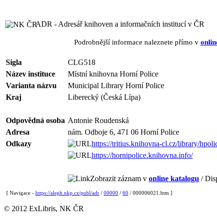
ADR - Adresář knihoven a informačních institucí v ČR
Podrobnější informace naleznete přímo v
onlin
Sigla
CLG518
Název instituce
Místní knihovna Horní Police
Varianta názvu
Municipal Library Horní Police
Kraj
Liberecký (Česká Lípa)
Odpovědná osoba
Antonie Roudenská
Adresa
nám. Odboje 6, 471 06 Horní Police
Odkazy
https://tritius.knihovna-cl.cz/library/hpoli
https://hornipolice.knihovna.info/
Zobrazit záznam v
online katalogu
/ Dis
[ Navigace -
https://aleph.nkp.cz/publ/adr
/
00000
/
60
/ 000006021.htm ]
© 2012 ExLibris, NK ČR