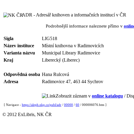
ADR - Adresář knihoven a informačních institucí v ČR
Podrobnější informace naleznete přímo v
onlin
Sigla
LIG518
Název instituce
Místní knihovna v Radimovicích
Varianta názvu
Municipal Library Radimovice
Kraj
Liberecký (Liberec)
Odpovědná osoba
Hana Rulcová
Adresa
Radimovice 47, 463 44 Sychrov
Zobrazit záznam v
online katalogu
/ Dis
[ Navigace -
https://aleph.nkp.cz/publ/adr
/
00000
/
60
/ 000006076.htm ]
© 2012 ExLibris, NK ČR