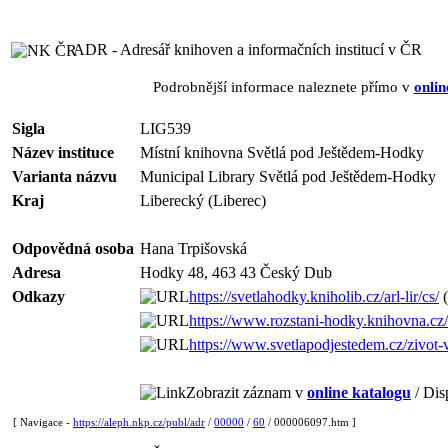
ADR - Adresář knihoven a informačních institucí v ČR
Podrobnější informace naleznete přímo v
onlin
Sigla
LIG539
Název instituce
Místní knihovna Světlá pod Ještědem-Hodky
Varianta názvu
Municipal Library Světlá pod Ještědem-Hodky
Kraj
Liberecký (Liberec)
Odpovědná osoba
Hana Trpišovská
Adresa
Hodky 48, 463 43 Český Dub
Odkazy
https://svetlahodky.kniholib.cz/arl-lir/cs/
(
https://www.rozstani-hodky.knihovna.cz/
https://www.svetlapodjestedem.cz/zivot-
Zobrazit záznam v
online katalogu
/ Dis
[ Navigace -
https://aleph.nkp.cz/publ/adr
/
00000
/
60
/ 000006097.htm ]