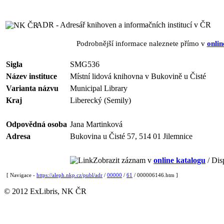
ADR - Adresář knihoven a informačních institucí v ČR
Podrobnější informace naleznete přímo v
onlin
Sigla
SMG536
Název instituce
Místní lidová knihovna v Bukovině u Čisté
Varianta názvu
Municipal Library
Kraj
Liberecký (Semily)
Odpovědná osoba
Jana Martinková
Adresa
Bukovina u Čisté 57, 514 01 Jilemnice
Zobrazit záznam v
online katalogu
/ Dis
[ Navigace -
https://aleph.nkp.cz/publ/adr
/
00000
/
61
/ 000006146.htm ]
© 2012 ExLibris, NK ČR