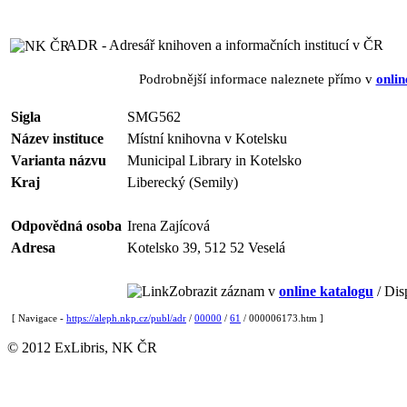
ADR - Adresář knihoven a informačních institucí v ČR
Podrobnější informace naleznete přímo v
onlin
Sigla
SMG562
Název instituce
Místní knihovna v Kotelsku
Varianta názvu
Municipal Library in Kotelsko
Kraj
Liberecký (Semily)
Odpovědná osoba
Irena Zajícová
Adresa
Kotelsko 39, 512 52 Veselá
Zobrazit záznam v
online katalogu
/ Dis
[ Navigace -
https://aleph.nkp.cz/publ/adr
/
00000
/
61
/ 000006173.htm ]
© 2012 ExLibris, NK ČR