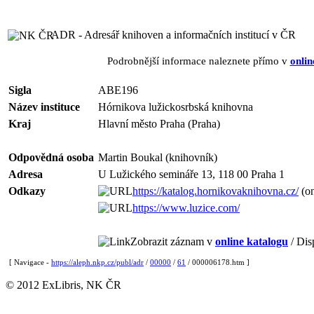
ADR - Adresář knihoven a informačních institucí v ČR
Podrobnější informace naleznete přímo v
onlin
Sigla
ABE196
Název instituce
Hórnikova lužickosrbská knihovna
Kraj
Hlavní město Praha (Praha)
Odpovědná osoba
Martin Boukal (knihovník)
Adresa
U Lužického semináře 13, 118 00 Praha 1
Odkazy
https://katalog.hornikovaknihovna.cz/
(on
https://www.luzice.com/
Zobrazit záznam v
online katalogu
/ Dis
[ Navigace -
https://aleph.nkp.cz/publ/adr
/
00000
/
61
/ 000006178.htm ]
© 2012 ExLibris, NK ČR