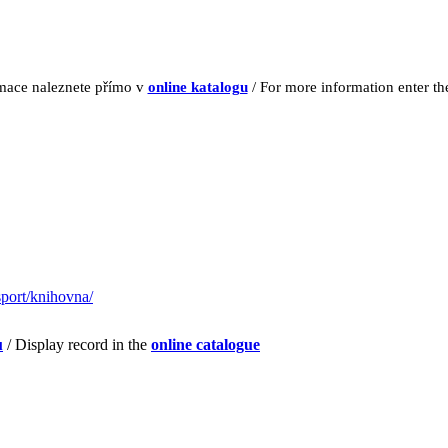
rmace naleznete přímo v
online katalogu
/ For more information enter t
sport/knihovna/
u
/ Display record in the
online catalogue