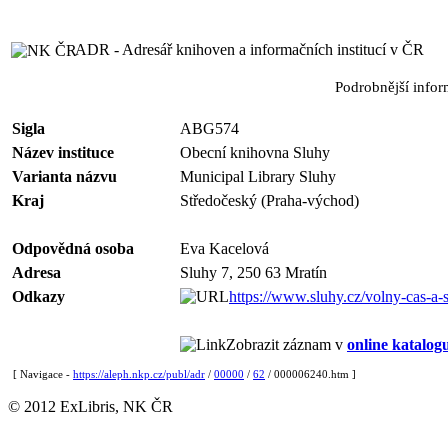
ADR - Adresář knihoven a informačních institucí v ČR
Podrobnější info
Sigla
ABG574
Název instituce
Obecní knihovna Sluhy
Varianta názvu
Municipal Library Sluhy
Kraj
Středočeský (Praha-východ)
Odpovědná osoba
Eva Kacelová
Adresa
Sluhy 7, 250 63 Mratín
Odkazy
https://www.sluhy.cz/volny-cas-a-
Zobrazit záznam v
online katalog
[ Navigace -
https://aleph.nkp.cz/publ/adr
/
00000
/
62
/ 000006240.htm ]
© 2012 ExLibris, NK ČR