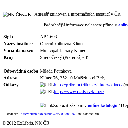
ADR - Adresář knihoven a informačních institucí v ČR
Podrobnější informace naleznete přímo v
onlin
Sigla
ABG603
Název instituce
Obecní knihovna Klínec
Varianta názvu
Municipal Library Klínec
Kraj
Středočeský (Praha-západ)
Odpovědná osoba
Milada Petráková
Adresa
Klínec 76, 252 10 Mníšek pod Brdy
Odkazy
https://pribram.tritius.cz/library/klinec/
(on
https://www.e-kis.cz/klinec/
Zobrazit záznam v
online katalogu
/ Dis
[ Navigace -
https://aleph.nkp.cz/publ/adr
/
00000
/
62
/ 000006269.htm ]
© 2012 ExLibris, NK ČR