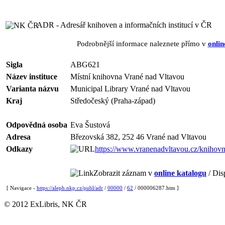
ADR - Adresář knihoven a informačních institucí v ČR
Podrobnější informace naleznete přímo v
onlin
Sigla
ABG621
Název instituce
Místní knihovna Vrané nad Vltavou
Varianta názvu
Municipal Library Vrané nad Vltavou
Kraj
Středočeský (Praha-západ)
Odpovědná osoba
Eva Šustová
Adresa
Březovská 382, 252 46 Vrané nad Vltavou
Odkazy
https://www.vranenadvltavou.cz/knihov
Zobrazit záznam v
online katalogu
/ Dis
[ Navigace -
https://aleph.nkp.cz/publ/adr
/
00000
/
62
/ 000006287.htm ]
© 2012 ExLibris, NK ČR