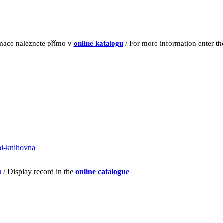
rmace naleznete přímo v
online katalogu
/ For more information enter t
cni-knihovna
u
/ Display record in the
online catalogue