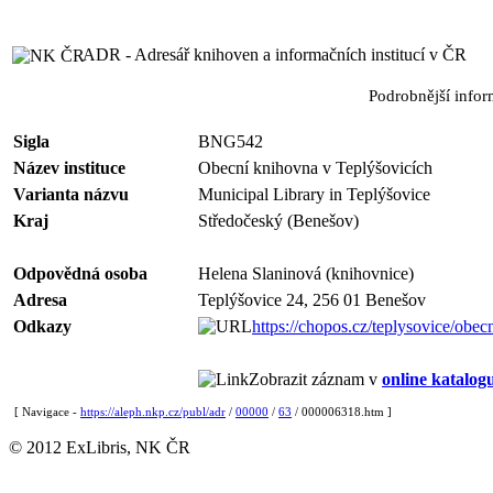
ADR - Adresář knihoven a informačních institucí v ČR
Podrobnější info
Sigla
BNG542
Název instituce
Obecní knihovna v Teplýšovicích
Varianta názvu
Municipal Library in Teplýšovice
Kraj
Středočeský (Benešov)
Odpovědná osoba
Helena Slaninová (knihovnice)
Adresa
Teplýšovice 24, 256 01 Benešov
Odkazy
https://chopos.cz/teplysovice/obe
Zobrazit záznam v
online katalog
[ Navigace -
https://aleph.nkp.cz/publ/adr
/
00000
/
63
/ 000006318.htm ]
© 2012 ExLibris, NK ČR