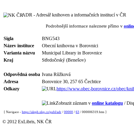
ADR - Adresář knihoven a informačních institucí v ČR
Podrobnější informace naleznete přímo v
onlin
Sigla
BNG543
Název instituce
Obecní knihovna v Borovnici
Varianta názvu
Municipal Library in Borovnice
Kraj
Středočeský (Benešov)
Odpovědná osoba
Ivana Růžková
Adresa
Borovnice 30, 257 65 Čechtice
Odkazy
https://www.obec-borovnice.cz/obec/kni
Zobrazit záznam v
online katalogu
/ Dis
[ Navigace -
https://aleph.nkp.cz/publ/adr
/
00000
/
63
/ 000006319.htm ]
© 2012 ExLibris, NK ČR