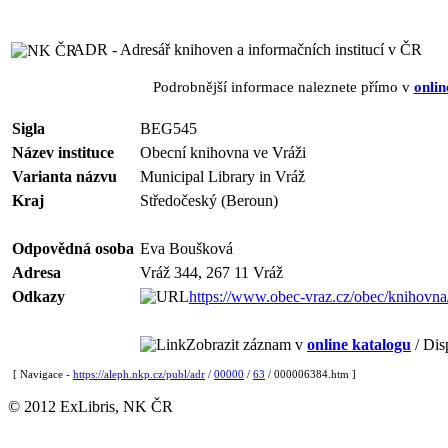
ADR - Adresář knihoven a informačních institucí v ČR
Podrobnější informace naleznete přímo v
onlin
Sigla
BEG545
Název instituce
Obecní knihovna ve Vráži
Varianta názvu
Municipal Library in Vráž
Kraj
Středočeský (Beroun)
Odpovědná osoba
Eva Boušková
Adresa
Vráž 344, 267 11 Vráž
Odkazy
https://www.obec-vraz.cz/obec/knihovna
Zobrazit záznam v
online katalogu
/ Dis
[ Navigace -
https://aleph.nkp.cz/publ/adr
/
00000
/
63
/ 000006384.htm ]
© 2012 ExLibris, NK ČR