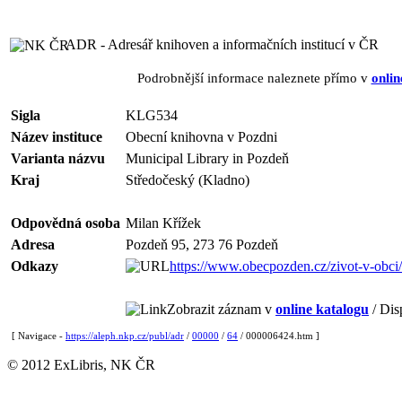
ADR - Adresář knihoven a informačních institucí v ČR
Podrobnější informace naleznete přímo v
onlin
Sigla
KLG534
Název instituce
Obecní knihovna v Pozdni
Varianta názvu
Municipal Library in Pozdeň
Kraj
Středočeský (Kladno)
Odpovědná osoba
Milan Křížek
Adresa
Pozdeň 95, 273 76 Pozdeň
Odkazy
https://www.obecpozden.cz/zivot-v-obci
Zobrazit záznam v
online katalogu
/ Dis
[ Navigace -
https://aleph.nkp.cz/publ/adr
/
00000
/
64
/ 000006424.htm ]
© 2012 ExLibris, NK ČR