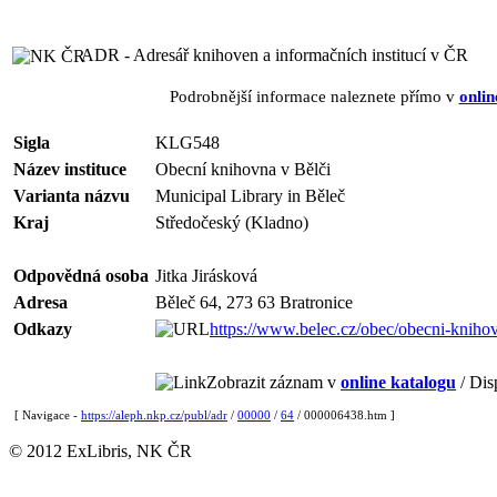
ADR - Adresář knihoven a informačních institucí v ČR
Podrobnější informace naleznete přímo v
onlin
Sigla
KLG548
Název instituce
Obecní knihovna v Bělči
Varianta názvu
Municipal Library in Běleč
Kraj
Středočeský (Kladno)
Odpovědná osoba
Jitka Jirásková
Adresa
Běleč 64, 273 63 Bratronice
Odkazy
https://www.belec.cz/obec/obecni-kniho
Zobrazit záznam v
online katalogu
/ Dis
[ Navigace -
https://aleph.nkp.cz/publ/adr
/
00000
/
64
/ 000006438.htm ]
© 2012 ExLibris, NK ČR