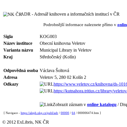
ADR - Adresář knihoven a informačních institucí v ČR
Podrobnější informace naleznete přímo v
onlin
Sigla
KOG003
Název instituce
Obecní knihovna Veletov
Varianta názvu
Municipal Library in Veletov
Kraj
Středočeský (Kolín)
Odpovědná osoba
Václava Šoltová
Adresa
Veletov 5, 280 02 Kolín 2
Odkazy
https://www.veletov.cz/knihovna/ds-10
https://kutnahora.tritius.cz/library/veletov
Zobrazit záznam v
online katalogu
/ Dis
[ Navigace -
https://aleph.nkp.cz/publ/adr
/
00000
/
64
/ 000006474.htm ]
© 2012 ExLibris, NK ČR