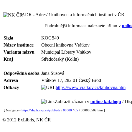
ADR - Adresář knihoven a informačních institucí v ČR
Podrobnější informace naleznete přímo v
onlin
Sigla
KOG549
Název instituce
Obecní knihovna Vrátkov
Varianta názvu
Municipal Library Vrátkov
Kraj
Středočeský (Kolín)
Odpovědná osoba
Jana Susová
Adresa
Vrátkov 17, 282 01 Český Brod
Odkazy
https://www.vratkov.cz/knihovna.htm
Zobrazit záznam v
online katalogu
/ Dis
[ Navigace -
https://aleph.nkp.cz/publ/adr
/
00000
/
65
/ 000006502.htm ]
© 2012 ExLibris, NK ČR