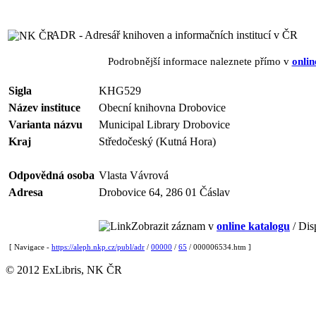
ADR - Adresář knihoven a informačních institucí v ČR
Podrobnější informace naleznete přímo v
onlin
Sigla
KHG529
Název instituce
Obecní knihovna Drobovice
Varianta názvu
Municipal Library Drobovice
Kraj
Středočeský (Kutná Hora)
Odpovědná osoba
Vlasta Vávrová
Adresa
Drobovice 64, 286 01 Čáslav
Zobrazit záznam v
online katalogu
/ Dis
[ Navigace -
https://aleph.nkp.cz/publ/adr
/
00000
/
65
/ 000006534.htm ]
© 2012 ExLibris, NK ČR