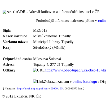
ADR - Adresář knihoven a informačních institucí v ČR
Podrobnější informace naleznete přímo v
onlin
Sigla
MEG513
Název instituce
Místní knihovna Tupadly
Varianta názvu
Municipal Library Tupadly
Kraj
Středočeský (Mělník)
Odpovědná osoba
Miloslava Šulcová
Adresa
Tupadly 4, 277 21 Tupadly
Odkazy
https://www.obec-tupadly.cz/obec-137/k
Zobrazit záznam v
online katalogu
/ Dis
[ Navigace -
https://aleph.nkp.cz/publ/adr
/
00000
/
65
/ 000006573.htm ]
© 2012 ExLibris, NK ČR