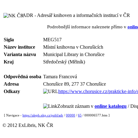
ADR - Adresář knihoven a informačních institucí v ČR
Podrobnější informace naleznete přímo v
onlin
Sigla
MEG517
Název instituce
Místní knihovna v Chorušicích
Varianta názvu
Municipal Library in Chorušice
Kraj
Středočeský (Mělník)
Odpovědná osoba
Tamara Francová
Adresa
Chorušice 89, 277 37 Chorušice
Odkazy
https://www.chorusice.cz/prakticke-info/
Zobrazit záznam v
online katalogu
/ Dis
[ Navigace -
https://aleph.nkp.cz/publ/adr
/
00000
/
65
/ 000006577.htm ]
© 2012 ExLibris, NK ČR