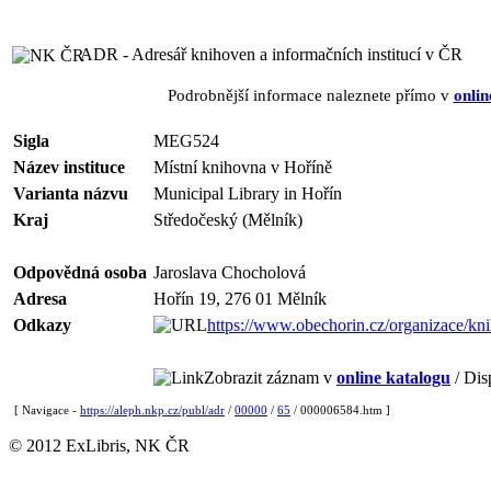
ADR - Adresář knihoven a informačních institucí v ČR
Podrobnější informace naleznete přímo v
onlin
Sigla
MEG524
Název instituce
Místní knihovna v Hoříně
Varianta názvu
Municipal Library in Hořín
Kraj
Středočeský (Mělník)
Odpovědná osoba
Jaroslava Chocholová
Adresa
Hořín 19, 276 01 Mělník
Odkazy
https://www.obechorin.cz/organizace/kn
Zobrazit záznam v
online katalogu
/ Dis
[ Navigace -
https://aleph.nkp.cz/publ/adr
/
00000
/
65
/ 000006584.htm ]
© 2012 ExLibris, NK ČR