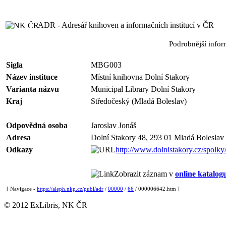
ADR - Adresář knihoven a informačních institucí v ČR
Podrobnější info
Sigla
MBG003
Název instituce
Místní knihovna Dolní Stakory
Varianta názvu
Municipal Library Dolní Stakory
Kraj
Středočeský (Mladá Boleslav)
Odpovědná osoba
Jaroslav Jonáš
Adresa
Dolní Stakory 48, 293 01 Mladá Boleslav
Odkazy
http://www.dolnistakory.cz/spolk
Zobrazit záznam v
online katalog
[ Navigace -
https://aleph.nkp.cz/publ/adr
/
00000
/
66
/ 000006642.htm ]
© 2012 ExLibris, NK ČR