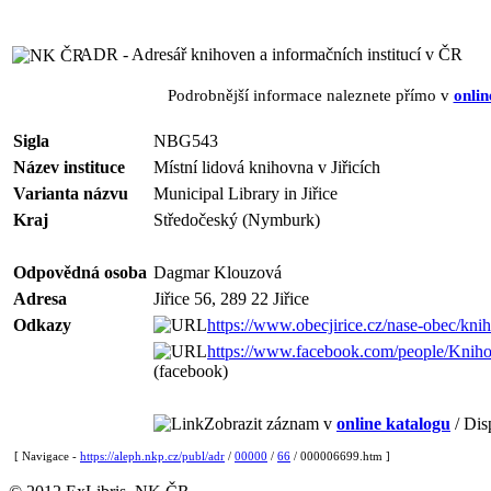
ADR - Adresář knihoven a informačních institucí v ČR
Podrobnější informace naleznete přímo v
onlin
Sigla
NBG543
Název instituce
Místní lidová knihovna v Jiřicích
Varianta názvu
Municipal Library in Jiřice
Kraj
Středočeský (Nymburk)
Odpovědná osoba
Dagmar Klouzová
Adresa
Jiřice 56, 289 22 Jiřice
Odkazy
https://www.obecjirice.cz/nase-obec/kni
https://www.facebook.com/people/Kni
(facebook)
Zobrazit záznam v
online katalogu
/ Dis
[ Navigace -
https://aleph.nkp.cz/publ/adr
/
00000
/
66
/ 000006699.htm ]