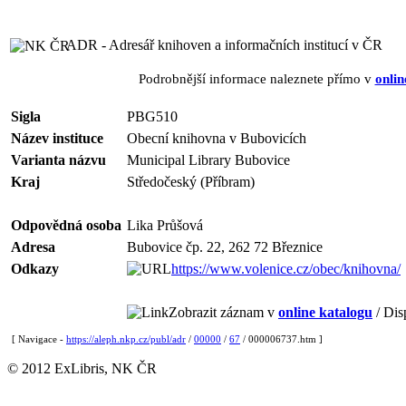
ADR - Adresář knihoven a informačních institucí v ČR
Podrobnější informace naleznete přímo v
onlin
Sigla
PBG510
Název instituce
Obecní knihovna v Bubovicích
Varianta názvu
Municipal Library Bubovice
Kraj
Středočeský (Příbram)
Odpovědná osoba
Lika Průšová
Adresa
Bubovice čp. 22, 262 72 Březnice
Odkazy
https://www.volenice.cz/obec/knihovna/
Zobrazit záznam v
online katalogu
/ Dis
[ Navigace -
https://aleph.nkp.cz/publ/adr
/
00000
/
67
/ 000006737.htm ]
© 2012 ExLibris, NK ČR