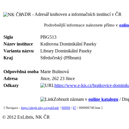
ADR - Adresář knihoven a informačních institucí v ČR
Podrobnější informace naleznete přímo v
onlin
Sigla
PBG513
Název instituce
Knihovna Dominikální Paseky
Varianta názvu
Library Dominikální Paseky
Kraj
Středočeský (Příbram)
Odpovědná osoba
Marie Bulinová
Adresa
Jince, 262 23 Jince
Odkazy
https://www.e-kis.cz/bratkovice-dominik
Zobrazit záznam v
online katalogu
/ Dis
[ Navigace -
https://aleph.nkp.cz/publ/adr
/
00000
/
67
/ 000006740.htm ]
© 2012 ExLibris, NK ČR