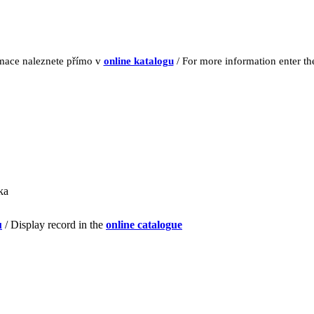
rmace naleznete přímo v
online katalogu
/ For more information enter t
ka
u
/ Display record in the
online catalogue