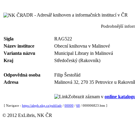
ADR - Adresář knihoven a informačních institucí v ČR
Podrobnější info
Sigla
RAG522
Název instituce
Obecní knihovna v Malinové
Varianta názvu
Municipal Library in Malinová
Kraj
Středočeský (Rakovník)
Odpovědná osoba
Filip Šestořád
Adresa
Malinová 32, 270 35 Petrovice u Rakovní
Zobrazit záznam v
online katalog
[ Navigace -
https://aleph.nkp.cz/publ/adr
/
00000
/
68
/ 000006823.htm ]
© 2012 ExLibris, NK ČR