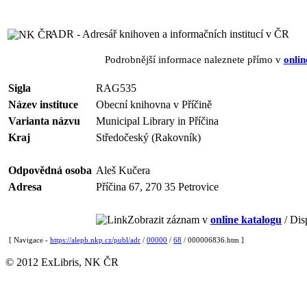
ADR - Adresář knihoven a informačních institucí v ČR
Podrobnější informace naleznete přímo v
onlin
Sigla
RAG535
Název instituce
Obecní knihovna v Příčině
Varianta názvu
Municipal Library in Příčina
Kraj
Středočeský (Rakovník)
Odpovědná osoba
Aleš Kučera
Adresa
Příčina 67, 270 35 Petrovice
Zobrazit záznam v
online katalogu
/ Dis
[ Navigace -
https://aleph.nkp.cz/publ/adr
/
00000
/
68
/ 000006836.htm ]
© 2012 ExLibris, NK ČR