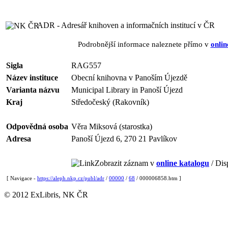
ADR - Adresář knihoven a informačních institucí v ČR
Podrobnější informace naleznete přímo v
onlin
Sigla
RAG557
Název instituce
Obecní knihovna v Panoším Újezdě
Varianta názvu
Municipal Library in Panoší Újezd
Kraj
Středočeský (Rakovník)
Odpovědná osoba
Věra Miksová (starostka)
Adresa
Panoší Újezd 6, 270 21 Pavlíkov
Zobrazit záznam v
online katalogu
/ Dis
[ Navigace -
https://aleph.nkp.cz/publ/adr
/
00000
/
68
/ 000006858.htm ]
© 2012 ExLibris, NK ČR