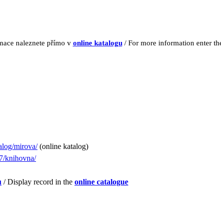
rmace naleznete přímo v
online katalogu
/ For more information enter t
alog/mirova/
(online katalog)
7/knihovna/
u
/ Display record in the
online catalogue