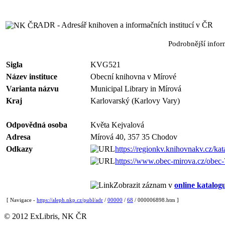
ADR - Adresář knihoven a informačních institucí v ČR
Podrobnější info
Sigla
KVG521
Název instituce
Obecní knihovna v Mírové
Varianta názvu
Municipal Library in Mírová
Kraj
Karlovarský (Karlovy Vary)
Odpovědná osoba
Květa Kejvalová
Adresa
Mírová 40, 357 35 Chodov
Odkazy
https://regionkv.knihovnakv.cz/kat
https://www.obec-mirova.cz/obec-
Zobrazit záznam v
online katalog
[ Navigace -
https://aleph.nkp.cz/publ/adr
/
00000
/
68
/ 000006898.htm ]
© 2012 ExLibris, NK ČR