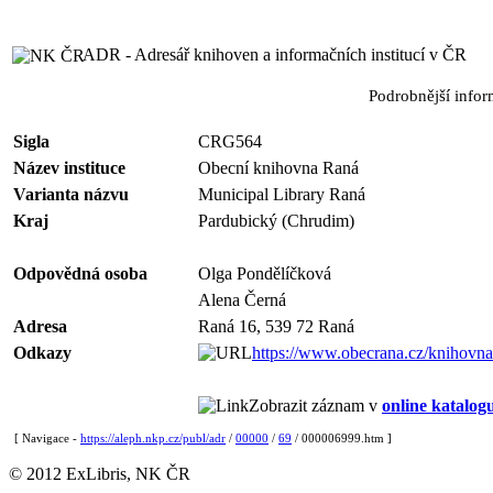
ADR - Adresář knihoven a informačních institucí v ČR
Podrobnější info
Sigla
CRG564
Název instituce
Obecní knihovna Raná
Varianta názvu
Municipal Library Raná
Kraj
Pardubický (Chrudim)
Odpovědná osoba
Olga Pondělíčková
Alena Černá
Adresa
Raná 16, 539 72 Raná
Odkazy
https://www.obecrana.cz/knihovna
Zobrazit záznam v
online katalog
[ Navigace -
https://aleph.nkp.cz/publ/adr
/
00000
/
69
/ 000006999.htm ]
© 2012 ExLibris, NK ČR