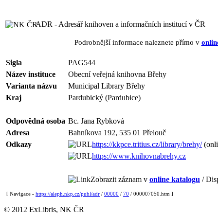
ADR - Adresář knihoven a informačních institucí v ČR
Podrobnější informace naleznete přímo v
onlin
Sigla
PAG544
Název instituce
Obecní veřejná knihovna Břehy
Varianta názvu
Municipal Library Břehy
Kraj
Pardubický (Pardubice)
Odpovědná osoba
Bc. Jana Rybková
Adresa
Bahníkova 192, 535 01 Přelouč
Odkazy
https://kkpce.tritius.cz/library/brehy/
(onli
https://www.knihovnabrehy.cz
Zobrazit záznam v
online katalogu
/ Dis
[ Navigace -
https://aleph.nkp.cz/publ/adr
/
00000
/
70
/ 000007050.htm ]
© 2012 ExLibris, NK ČR