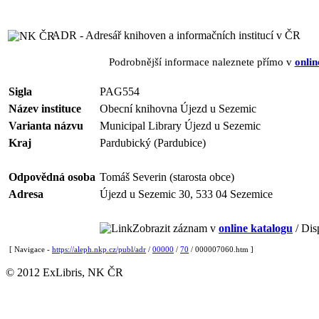
ADR - Adresář knihoven a informačních institucí v ČR
Podrobnější informace naleznete přímo v
onlin
Sigla
PAG554
Název instituce
Obecní knihovna Újezd u Sezemic
Varianta názvu
Municipal Library Újezd u Sezemic
Kraj
Pardubický (Pardubice)
Odpovědná osoba
Tomáš Severin (starosta obce)
Adresa
Újezd u Sezemic 30, 533 04 Sezemice
Zobrazit záznam v
online katalogu
/ Dis
[ Navigace -
https://aleph.nkp.cz/publ/adr
/
00000
/
70
/ 000007060.htm ]
© 2012 ExLibris, NK ČR