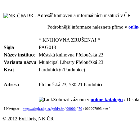
ADR - Adresář knihoven a informačních institucí v ČR
Podrobnější informace naleznete přímo v
onlin
* KNIHOVNA ZRUŠENA! *
Sigla
PAG013
Název instituce
Městská knihovna Přeloučská 23
Varianta názvu
Municipal Library Přeloučská 23
Kraj
Pardubický (Pardubice)
Adresa
Přeloučská 23, 530 21 Pardubice
Zobrazit záznam v
online katalogu
/ Displa
[ Navigace -
https://aleph.nkp.cz/publ/adr
/
00000
/
70
/ 000007093.htm ]
© 2012 ExLibris, NK ČR