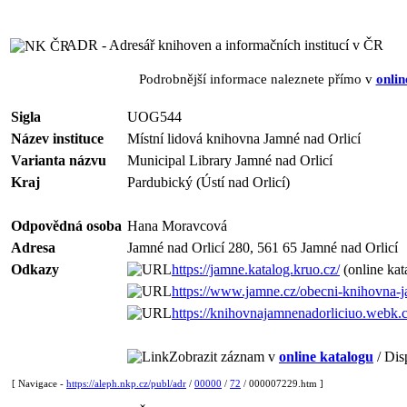
ADR - Adresář knihoven a informačních institucí v ČR
Podrobnější informace naleznete přímo v
onlin
Sigla
UOG544
Název instituce
Místní lidová knihovna Jamné nad Orlicí
Varianta názvu
Municipal Library Jamné nad Orlicí
Kraj
Pardubický (Ústí nad Orlicí)
Odpovědná osoba
Hana Moravcová
Adresa
Jamné nad Orlicí 280, 561 65 Jamné nad Orlicí
Odkazy
https://jamne.katalog.kruo.cz/
(online kat
https://www.jamne.cz/obecni-knihovna-
https://knihovnajamnenadorliciuo.webk.c
Zobrazit záznam v
online katalogu
/ Dis
[ Navigace -
https://aleph.nkp.cz/publ/adr
/
00000
/
72
/ 000007229.htm ]