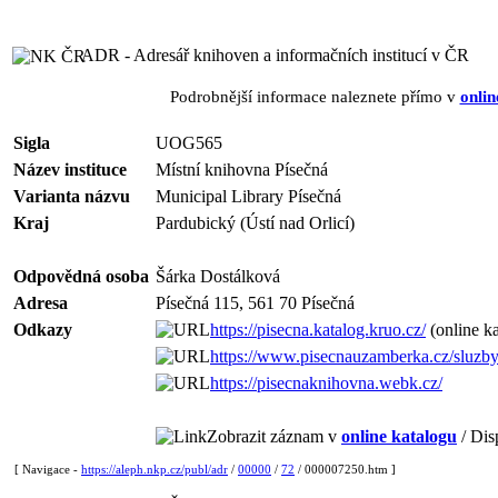
ADR - Adresář knihoven a informačních institucí v ČR
Podrobnější informace naleznete přímo v
onlin
Sigla
UOG565
Název instituce
Místní knihovna Písečná
Varianta názvu
Municipal Library Písečná
Kraj
Pardubický (Ústí nad Orlicí)
Odpovědná osoba
Šárka Dostálková
Adresa
Písečná 115, 561 70 Písečná
Odkazy
https://pisecna.katalog.kruo.cz/
(online ka
https://www.pisecnauzamberka.cz/sluzby
https://pisecnaknihovna.webk.cz/
Zobrazit záznam v
online katalogu
/ Dis
[ Navigace -
https://aleph.nkp.cz/publ/adr
/
00000
/
72
/ 000007250.htm ]