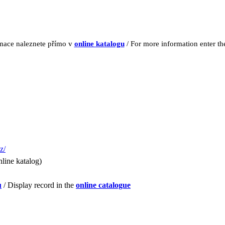
rmace naleznete přímo v
online katalogu
/ For more information enter t
z/
line katalog)
u
/ Display record in the
online catalogue