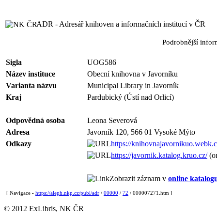
ADR - Adresář knihoven a informačních institucí v ČR
Podrobnější info
Sigla
UOG586
Název instituce
Obecní knihovna v Javorníku
Varianta názvu
Municipal Library in Javorník
Kraj
Pardubický (Ústí nad Orlicí)
Odpovědná osoba
Leona Severová
Adresa
Javorník 120, 566 01 Vysoké Mýto
Odkazy
https://knihovnajavornikuo.webk.c
https://javornik.katalog.kruo.cz/
(on
Zobrazit záznam v
online katalog
[ Navigace -
https://aleph.nkp.cz/publ/adr
/
00000
/
72
/ 000007271.htm ]
© 2012 ExLibris, NK ČR