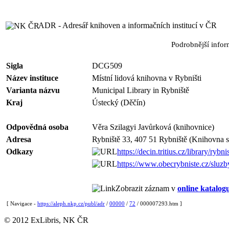
ADR - Adresář knihoven a informačních institucí v ČR
Podrobnější info
Sigla
DCG509
Název instituce
Místní lidová knihovna v Rybništi
Varianta názvu
Municipal Library in Rybniště
Kraj
Ústecký (Děčín)
Odpovědná osoba
Věra Szilagyi Javůrková (knihovnice)
Adresa
Rybniště 33, 407 51 Rybniště (Knihovna 
Odkazy
https://decin.tritius.cz/library/rybni
https://www.obecrybniste.cz/sluzb
Zobrazit záznam v
online katalog
[ Navigace -
https://aleph.nkp.cz/publ/adr
/
00000
/
72
/ 000007293.htm ]
© 2012 ExLibris, NK ČR