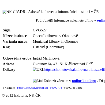
ADR - Adresář knihoven a informačních institucí v ČR
Podrobnější informace naleznete přímo v
onlin
Sigla
CVG527
Název instituce
Obecní knihovna v Okounově
Varianta názvu
Municipal Library in Okounov
Kraj
Ústecký (Chomutov)
Odpovědná osoba
Ingrid Martincová
Adresa
Okounov 64, 431 51 Klášterec nad Ohří
Odkazy
https://chomutovskaknihovna.tritius.cz/l
Zobrazit záznam v
online katalogu
/ Dis
[ Navigace -
https://aleph.nkp.cz/publ/adr
/
00000
/
73
/ 000007351.htm ]
© 2012 ExLibris, NK ČR