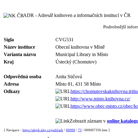
ADR - Adresář knihoven a informačních institucí v ČR
Podrobnější info
Sigla
CVG531
Název instituce
Obecní knihovna v Místě
Varianta názvu
Municipal Library in Místo
Kraj
Ústecký (Chomutov)
Odpovědná osoba
Anita Süčová
Adresa
Místo 81, 431 58 Místo
Odkazy
https://chomutovskaknihovna.tritius
http://www.misto.knihovna.cz/
https://www.obec-misto.cz/obec/k
Zobrazit záznam v
online katalog
[ Navigace -
https://aleph.nkp.cz/publ/adr
/
00000
/
73
/ 000007356.htm ]