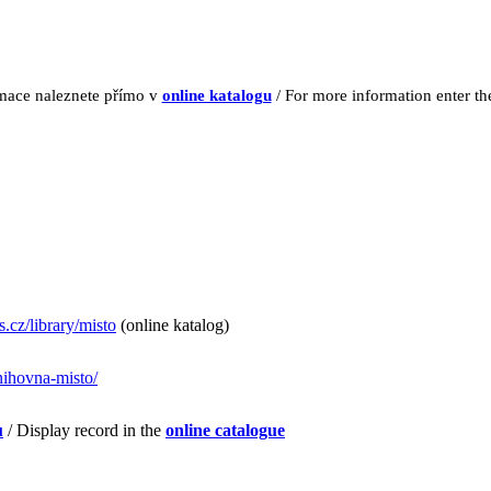
rmace naleznete přímo v
online katalogu
/ For more information enter t
.cz/library/misto
(online katalog)
nihovna-misto/
u
/ Display record in the
online catalogue