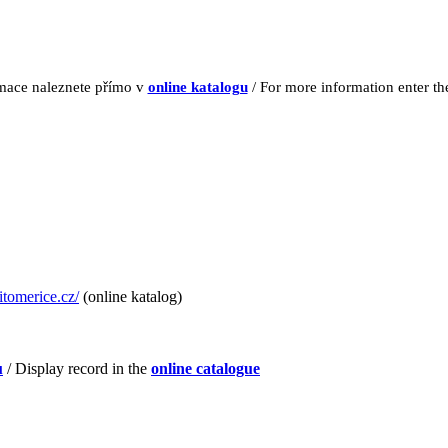
rmace naleznete přímo v
online katalogu
/ For more information enter t
itomerice.cz/
(online katalog)
u
/ Display record in the
online catalogue