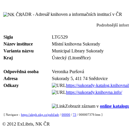
ADR - Adresář knihoven a informačních institucí v ČR
Podrobnější info
Sigla
LTG529
Název instituce
Místní knihovna Sukorady
Varianta názvu
Municipal Library Sukorady
Kraj
Ústecký (Litoměřice)
Odpovědná osoba
Veronika Puršová
Adresa
Sukorady 5, 411 74 Snědovice
Odkazy
https://sukorady-katalog.knihovnal
https://sukorady.knihovna.info/
Zobrazit záznam v
online katalog
[ Navigace -
https://aleph.nkp.cz/publ/adr
/
00000
/
73
/ 000007379.htm ]
© 2012 ExLibris, NK ČR